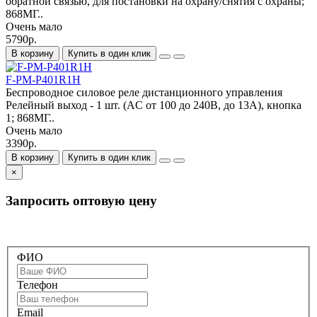
обратной связью, для постановки на охрану/снятия с охраны;
868МГ..
Очень мало
5790р.
В корзину
Купить в один клик
F-PM-P401R1H
Беспроводное силовое реле дистанционного управления
Релейный выход - 1 шт. (AC от 100 до 240В, до 13А), кнопка
1; 868МГ..
Очень мало
3390р.
В корзину
Купить в один клик
×
Запросить оптовую цену
ФИО
Телефон
Email