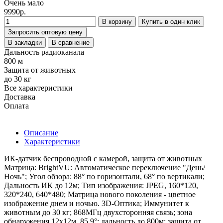
Очень мало
9990р.
В корзину
Купить в один клик
Запросить оптовую цену
В закладки
В сравнение
Дальность радиоканала
800 м
Защита от животных
до 30 кг
Все характеристики
Доставка
Оплата
Описание
Характеристики
ИК-датчик беспроводной с камерой, защита от животных
Матрица: BrightVU: Автоматическое переключение "День/
Ночь"; Угол обзора: 88° по горизонтали, 68° по вертикали;
Дальность ИК до 12м; Тип изображения: JPEG, 160*120,
320*240, 640*480; Матрица нового поколения - цветное
изображение днем и ночью. 3D-Оптика; Иммунитет к
животным до 30 кг; 868МГц двухсторонняя связь; зона
обнаружения 12х12м, 85,9°; дальность до 800м; защита от