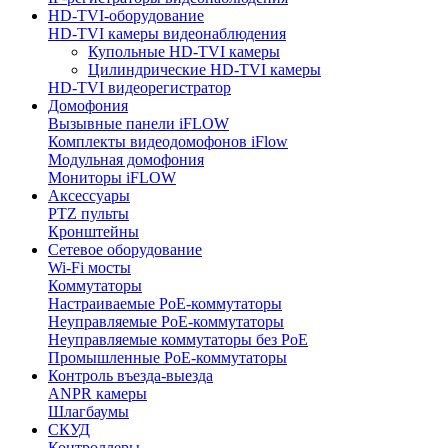
HD-TVI-оборудование
HD-TVI камеры видеонаблюдения
Купольные HD-TVI камеры
Цилиндрические HD-TVI камеры
HD-TVI видеорегистратор
Домофония
Вызывные панели iFLOW
Комплекты видеодомофонов iFlow
Модульная домофония
Мониторы iFLOW
Аксессуары
PTZ пульты
Кронштейны
Сетевое оборудование
Wi-Fi мосты
Коммутаторы
Настраиваемые PoE-коммутаторы
Неуправляемые PoE-коммутаторы
Неуправляемые коммутаторы без PoE
Промышленные PoE-коммутаторы
Контроль въезда-выезда
ANPR камеры
Шлагбаумы
СКУД
Контроллеры