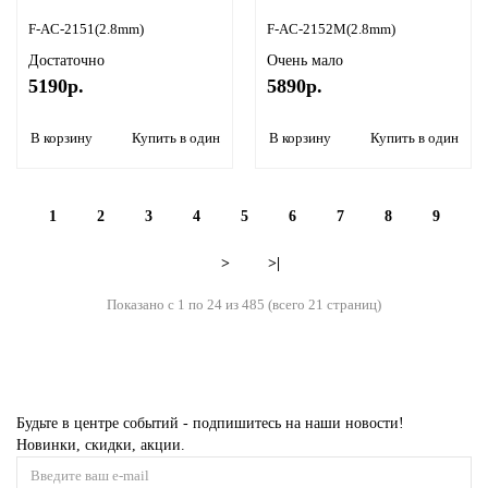
F-AC-2151(2.8mm)
F-AC-2152M(2.8mm)
Достаточно
Очень мало
5190р.
5890р.
В корзину
Купить в один клик
В корзину
Купить в один кли
1
2
3
4
5
6
7
8
9
>
>|
Показано с 1 по 24 из 485 (всего 21 страниц)
Будьте в центре событий - подпишитесь на наши новости!
Новинки, скидки, акции.