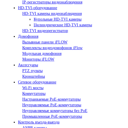
IP-регистраторы видеонаблюдения
HD-TVI-оборудование
HD-TVI камеры видеонаблюдения
Купольные HD-TVI камеры
Цилиндрические HD-TVI камеры
HD-TVI видеорегистратор
Домофония
Вызывные панели iFLOW
Комплекты видеодомофонов iFlow
Модульная домофония
Мониторы iFLOW
Аксессуары
PTZ пульты
Кронштейны
Сетевое оборудование
Wi-Fi мосты
Коммутаторы
Настраиваемые PoE-коммутаторы
Неуправляемые PoE-коммутаторы
Неуправляемые коммутаторы без PoE
Промышленные PoE-коммутаторы
Контроль въезда-выезда
ANPR камеры