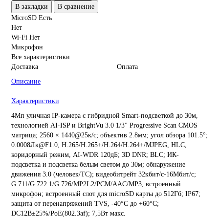
В закладки
В сравнение
MicroSD Есть
Нет
Wi-Fi Нет
Микрофон
Все характеристики
Доставка
Оплата
Описание
Характеристики
4Мп уличная IP-камера с гибридной Smart-подсветкой до 30м,
технологией AI-ISP и BrightVu 3.0 1/3'' Progressive Scan CMOS
матрица; 2560 × 1440@25к/с; объектив 2.8мм; угол обзора 101.5°;
0.0008Лк@F1.0; H.265/H.265+/H.264/H.264+/MJPEG, HLC,
коридорный режим, AI-WDR 120дБ; 3D DNR; BLC; ИК-
подсветка и подсветка белым светом до 30м; обнаружение
движения 3.0 (человек/ТС); видеобитрейт 32кбит/с-16Мбит/с;
G.711/G.722.1/G.726/MP2L2/PCM/AAC/MP3, встроенный
микрофон; встроенный слот для microSD карты до 512Гб; IP67;
защита от перенапряжений TVS, -40°C до +60°C;
DC12В±25%/PoE(802.3af); 7,5Вт макс.