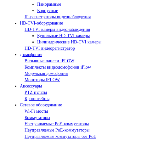
Панорамные
Корпусные
IP-регистраторы видеонаблюдения
HD-TVI-оборудование
HD-TVI камеры видеонаблюдения
Купольные HD-TVI камеры
Цилиндрические HD-TVI камеры
HD-TVI видеорегистратор
Домофония
Вызывные панели iFLOW
Комплекты видеодомофонов iFlow
Модульная домофония
Мониторы iFLOW
Аксессуары
PTZ пульты
Кронштейны
Сетевое оборудование
Wi-Fi мосты
Коммутаторы
Настраиваемые PoE-коммутаторы
Неуправляемые PoE-коммутаторы
Неуправляемые коммутаторы без PoE