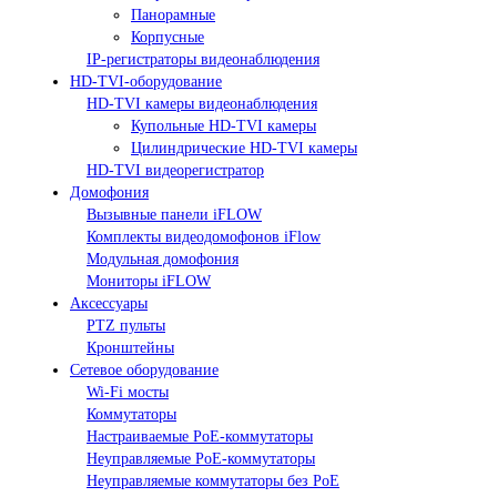
Панорамные
Корпусные
IP-регистраторы видеонаблюдения
HD-TVI-оборудование
HD-TVI камеры видеонаблюдения
Купольные HD-TVI камеры
Цилиндрические HD-TVI камеры
HD-TVI видеорегистратор
Домофония
Вызывные панели iFLOW
Комплекты видеодомофонов iFlow
Модульная домофония
Мониторы iFLOW
Аксессуары
PTZ пульты
Кронштейны
Сетевое оборудование
Wi-Fi мосты
Коммутаторы
Настраиваемые PoE-коммутаторы
Неуправляемые PoE-коммутаторы
Неуправляемые коммутаторы без PoE