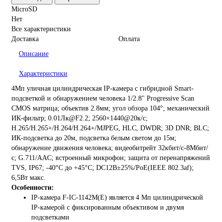
MicroSD
Нет
Все характеристики
Доставка
Оплата
Описание
Характеристики
4Мп уличная цилиндрическая IP-камера с гибридной Smart-
подсветкой и обнаружением человека 1/2.8'' Progressive Scan
CMOS матрица; объектив 2.8мм; угол обзора 104°; механический
ИК-фильтр; 0.01Лк@F2.2; 2560×1440@20к/с;
H.265/H.265+/H.264/H.264+/MJPEG, HLC, DWDR; 3D DNR; BLC;
ИК-подсветка до 20м, подсветка белым светом до 15м;
обнаружение движения человека; видеобитрейт 32кбит/с-8Мбит/
с; G.711/AAC; встроенный микрофон; защита от перенапряжений
TVS, IP67; -40°C до +45°C; DC12В±25%/PoE(IEEE 802.3af);
6,5Вт макс.
Особенности:
IP-камера F-IC-1142M(E) является 4 Мп цилиндрической
IP-камерой с фиксированным объективом и двумя
подсветками