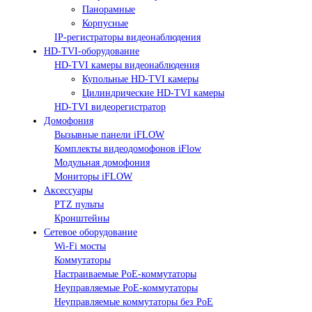
Панорамные
Корпусные
IP-регистраторы видеонаблюдения
HD-TVI-оборудование
HD-TVI камеры видеонаблюдения
Купольные HD-TVI камеры
Цилиндрические HD-TVI камеры
HD-TVI видеорегистратор
Домофония
Вызывные панели iFLOW
Комплекты видеодомофонов iFlow
Модульная домофония
Мониторы iFLOW
Аксессуары
PTZ пульты
Кронштейны
Сетевое оборудование
Wi-Fi мосты
Коммутаторы
Настраиваемые PoE-коммутаторы
Неуправляемые PoE-коммутаторы
Неуправляемые коммутаторы без PoE